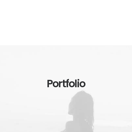
Portfolio